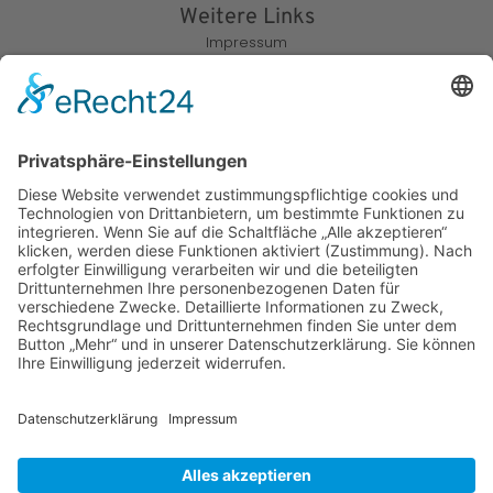
Weitere Links
Impressum
Datenschutz
Anschrift
Musikverein e. V. Rangendingen
Uta Schoder
Ringstraße 9
72414 Rangendingen
Kontakt
Email: uta.schoder@mv-rangendingen.de
Tel: +49 (0)7471 / 920 409