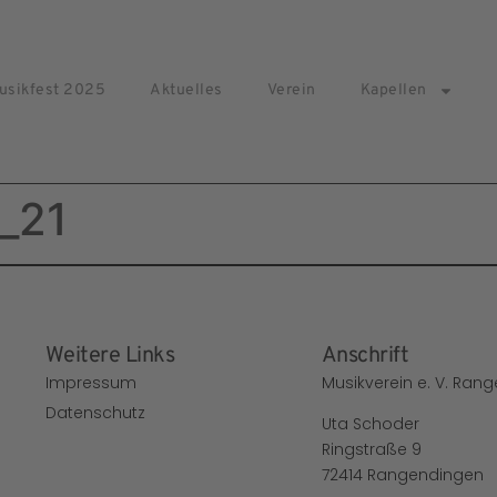
usikfest 2025
Aktuelles
Verein
Kapellen
_21
Weitere Links
Anschrift
Impressum
Musikverein e. V. Ran
Datenschutz
Uta Schoder
Ringstraße 9
72414 Rangendingen